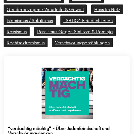
Genderbezogene Vorurteile & Gewalt
Hass Im Netz
Islamismus / Salafismus
LSBTIQ*-Feindlichkeiten
Rassismus
Rassismus Gegen Sinti:zze & Rom:nja
Rechtsextremismus
Verschwörungserzählungen
“verdächtig mächtig” – Über Judenfeindschaft und
Verschwörungsdenken