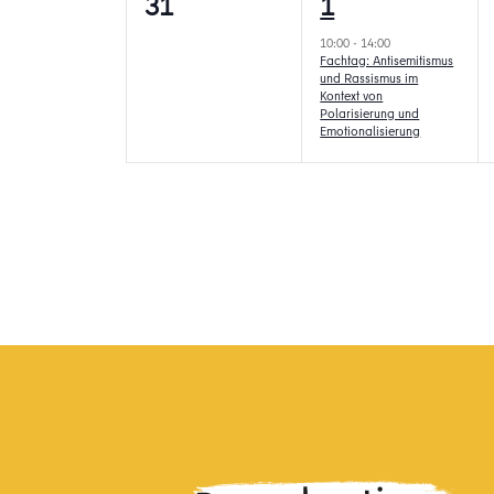
0
1
31
1
Veranstaltungen,
Veranstaltung,
10:00
-
14:00
Fachtag: Antisemitismus
und Rassismus im
Kontext von
Polarisierung und
Emotionalisierung