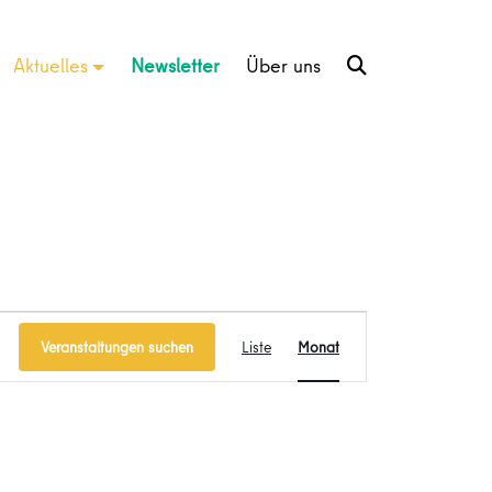
Aktuelles
Newsletter
Über uns
Veranstaltung
Veranstaltungen suchen
Liste
Monat
Ansichten-
Navigation