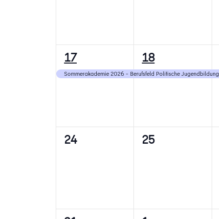
1
1
17
18
Veranstaltung,
Veranstaltung,
Sommerakademie 2026 – Berufsfeld Politische Jugendbildung
0
0
24
25
Veranstaltungen,
Veranstaltunge