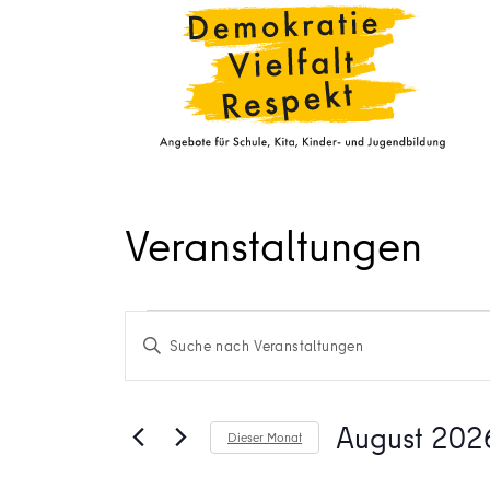
Veranstaltungen
Veranstaltungen
Veranstaltungen
Bitte
Schlüsselwort
Suche
eingeben.
und
Suche
August 202
Dieser Monat
nach
Datum
Veranstaltungen