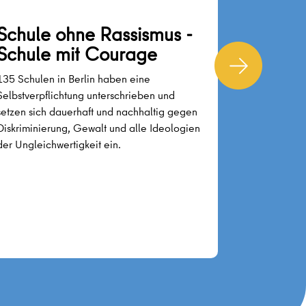
Schule ohne Rassismus -
Antife
Schule mit Courage
– Demo
135 Schulen in Berlin haben eine
Das Projekt 
Selbstverpflichtung unterschrieben und
zivilgesells
setzen sich dauerhaft und nachhaltig gegen
Multiplikat
Diskriminierung, Gewalt und alle Ideologien
für die dem
der Ungleichwertigkeit ein.
Auswirkunge
Denkweisen
Verhaltensw