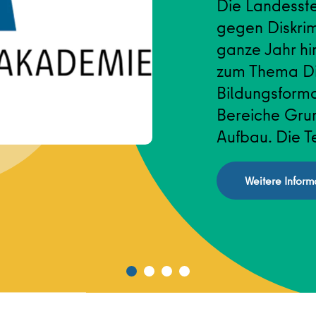
Die Landesste
gegen Diskrim
ganze Jahr hi
zum Thema Div
Bildungsforma
Bereiche Grun
Aufbau. Die Te
Weitere Inform