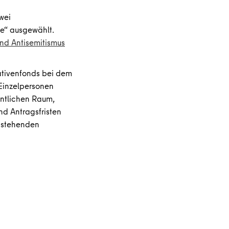
wei
ie“ ausgewählt.
d Antisemitismus
iativenfonds bei dem
 Einzelpersonen
entlichen Raum,
nd Antragsfristen
n stehenden