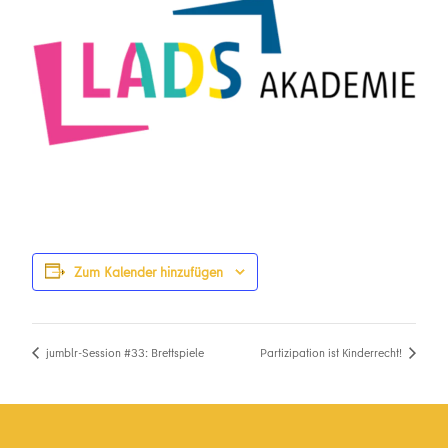
Zum Kalender hinzufügen
jumblr-Session #33: Brettspiele
Partizipation ist Kinderrecht!