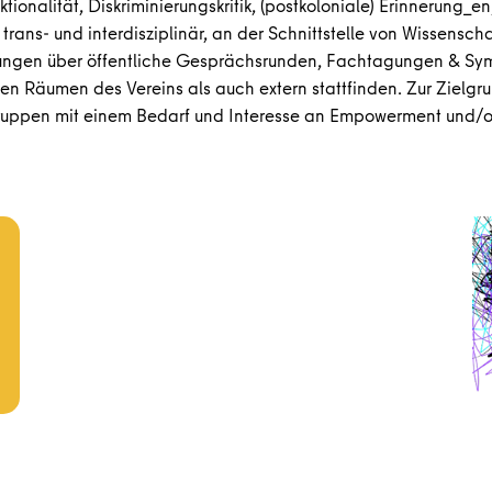
sektionalität, Diskriminierungskritik, (postkoloniale) Erinnerun
et trans- und interdisziplinär, an der Schnittstelle von Wissensch
ngen über öffentliche Gesprächsrunden, Fachtagungen & Symp
nen Räumen des Vereins als auch extern stattfinden. Zur Zielg
ruppen mit einem Bedarf und Interesse an Empowerment und/od