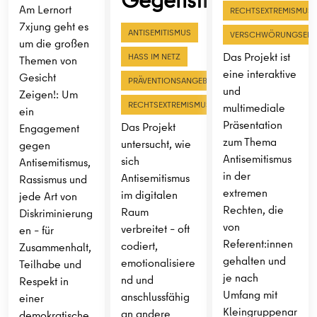
Am Lernort
RECHTSEXTREMISMUS
7xjung geht es
ANTISEMITISMUS
VERSCHWÖRUNGSERZ
um die großen
Das Projekt ist
HASS IM NETZ
Themen von
eine interaktive
Gesicht
PRÄVENTIONSANGEBOTE
und
Zeigen!: Um
RECHTSEXTREMISMUS
multimediale
ein
Präsentation
Das Projekt
Engagement
zum Thema
untersucht, wie
gegen
Antisemitismus
sich
Antisemitismus,
in der
Antisemitismus
Rassismus und
extremen
im digitalen
jede Art von
Rechten, die
Raum
Diskriminierung
von
verbreitet – oft
en – für
Referent:innen
codiert,
Zusammenhalt,
gehalten und
emotionalisiere
Teilhabe und
je nach
nd und
Respekt in
Umfang mit
anschlussfähig
einer
Kleingruppenar
an andere
demokratische