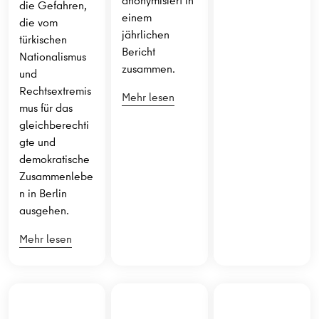
anonymisiert in
die Gefahren,
einem
die vom
jährlichen
türkischen
Bericht
Nationalismus
zusammen.
und
Rechtsextremis
Mehr lesen
mus für das
gleichberechti
gte und
demokratische
Zusammenlebe
n in Berlin
ausgehen.
Mehr lesen