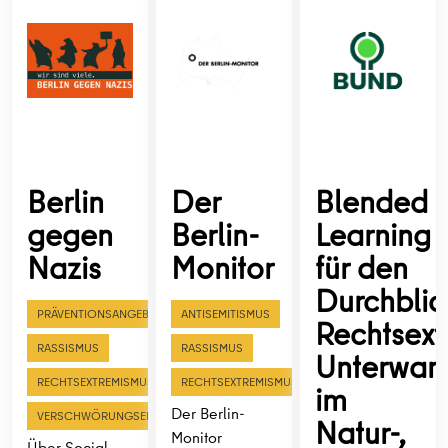
Berlin
Der
Blended
gegen
Berlin-
Learning
Nazis
Monitor
für den
Durchblic
PRÄVENTIONSANGEBOTE
ANTISEMITISMUS
Rechtsex
RASSISMUS
RASSISMUS
Unterwan
RECHTSEXTREMISMUS
RECHTSEXTREMISMUS
im
Der Berlin-
VERSCHWÖRUNGSERZÄHLUNGEN
Natur-,
Monitor
Über Social