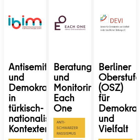
Antisemitismus
Beratungs-
Berliner
und
und
Oberstufe
Demokratiefeindlichkeit
Monitoringstelle
(OSZ)
in
Each
für
türkisch-
One
Demokrat
nationalistischen
und
ANTI-
Kontexten
Vielfalt
SCHWARZER
RASSISMUS