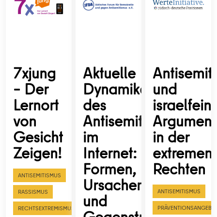
7xjung
Aktuelle
Antisemit
– Der
Dynamiken
und
Lernort
des
israelfein
von
Antisemitismus
Argument
Gesicht
im
in der
Zeigen!
Internet:
extremen
Formen,
Rechten
ANTISEMITISMUS
Ursachen
ANTISEMITISMUS
RASSISMUS
und
PRÄVENTIONSANGEBO
RECHTSEXTREMISMUS
Gegenstrategien