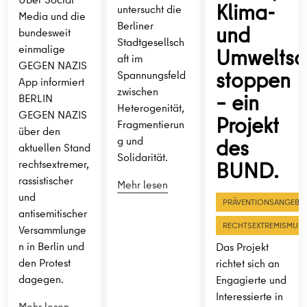
Klima-
untersucht die
Media und die
Berliner
und
bundesweit
Stadtgesellsch
einmalige
Umweltsc
aft im
GEGEN NAZIS
stoppen
Spannungsfeld
App informiert
zwischen
– ein
BERLIN
Heterogenität,
GEGEN NAZIS
Projekt
Fragmentierun
über den
des
g und
aktuellen Stand
Solidarität.
BUND.
rechtsextremer,
rassistischer
Mehr lesen
und
PRÄVENTIONSANGEBO
antisemitischer
RECHTSEXTREMISMUS
Versammlunge
n in Berlin und
Das Projekt
den Protest
richtet sich an
dagegen.
Engagierte und
Interessierte in
Mehr lesen