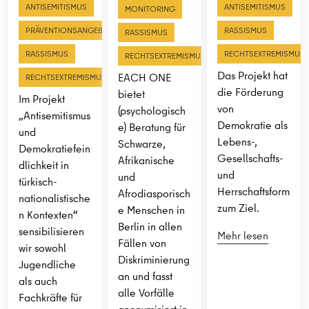
ANTISEMITISMUS
ANTISEMITISMUS
MONITORING
PRÄVENTIONSANGEBOTE
RASSISMUS
RASSISMUS
RASSISMUS
RECHTSEXTREMISMUS
RECHTSEXTREMISMUS
Das Projekt hat
EACH ONE
RECHTSEXTREMISMUS
die Förderung
bietet
Im Projekt
von
(psychologisch
„Antisemitismus
Demokratie als
e) Beratung für
und
Lebens-,
Schwarze,
Demokratiefein
Gesellschafts-
Afrikanische
dlichkeit in
und
und
türkisch-
Herrschaftsform
Afrodiasporisch
nationalistische
zum Ziel.
e Menschen in
n Kontexten“
Berlin in allen
sensibilisieren
Mehr lesen
Fällen von
wir sowohl
Diskriminierung
Jugendliche
an und fasst
als auch
alle Vorfälle
Fachkräfte für