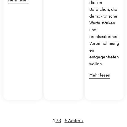
diesen
Bereichen, die
demokratische
Werte stärken
und
rechtsextremen
Vereinnahmung
en
entgegentreten
wollen.
Mehr lesen
1
2
3
…
6
Weiter »