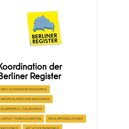
Koordination der
Berliner Register
ANTI-SCHWARZER RASSISMUS
ANTIMUSLIMISCHER RASSISMUS
ISLAMISMUS / SALAFISMUS
LSBTIQ*-FEINDLICHKEITEN
MUSLIMFEINDLICHKEIT
RASSISMUS
RECHTSEXTREMISMUS