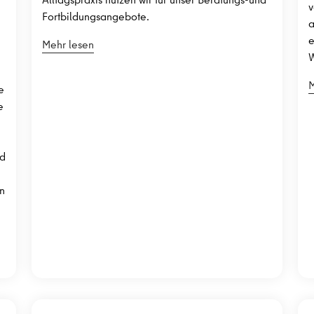
v
Fortbildungsangebote.
a
e
Mehr lesen
W
M
e
e
nd
en