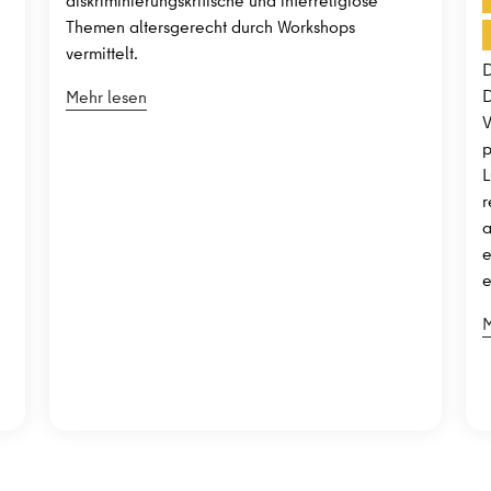
diskriminierungskritische und interreligiöse
Themen altersgerecht durch Workshops
vermittelt.
D
D
Mehr lesen
V
p
L
r
a
e
e
M