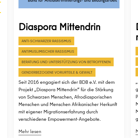
Diaspora Mittendrin
ANTI-SCHWARZER RASSISMUS
ANTIMUSLIMISCHER RASSISMUS
BERATUNG UND UNTERSTÜTZUNG VON BETROFFENEN
GENDERBEZOGENE VORURTEILE & GEWALT
„
Seit 2016 engagiert sich der BDB e.V. mit dem
g
Projekt „Diaspora Mittendrin“ für die Stärkung
P
von Schwarzen Menschen, Afrodiasporischen
M
Menschen und Menschen Afrikanischer Herkunft
M
mit eigener Migrationserfahrung durch
g
verschiedene Empowerment-Angebote.
M
Mehr lesen