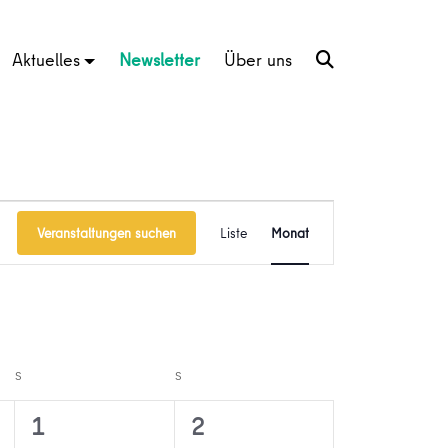
Aktuelles
Newsletter
Über uns
Veranstaltung
Veranstaltungen suchen
Liste
Monat
Ansichten-
Navigation
S
SAMSTAG
S
SONNTAG
0
0
1
2