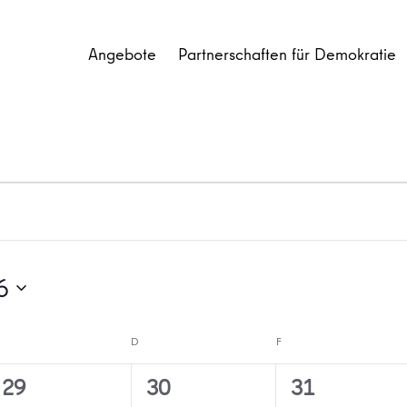
Angebote
Partnerschaften für Demokratie
6
MITTWOCH
D
DONNERSTAG
F
FREITAG
0
0
0
29
30
31