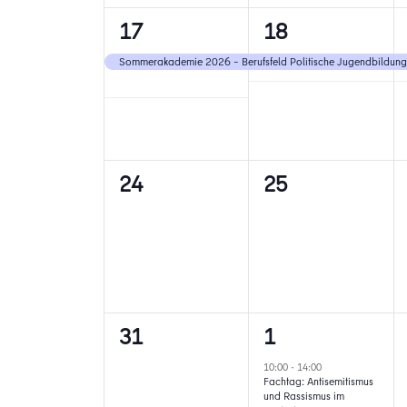
1
1
17
18
Veranstaltung,
Veranstaltung,
Sommerakademie 2026 – Berufsfeld Politische Jugendbildung
0
0
24
25
Veranstaltungen,
Veranstaltunge
0
1
31
1
Veranstaltungen,
Veranstaltung,
10:00
-
14:00
Fachtag: Antisemitismus
und Rassismus im