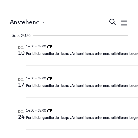
Veranstaltungen
Veransta
Vera
Anstehend
Suche
Zusamme
Ansi
Suche
Datum
Sep. 2026
Navi
auswählen.
und
14:00
-
18:00
Ansichten
DO.
10
Fortbildungsreihe der fa:rp: „Antisemitismus erkennen, reflektieren, beg
Navigati
14:00
-
18:00
DO.
17
Fortbildungsreihe der fa:rp: „Antisemitismus erkennen, reflektieren, beg
14:00
-
18:00
DO.
24
Fortbildungsreihe der fa:rp: „Antisemitismus erkennen, reflektieren, beg