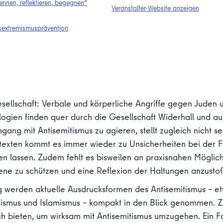
ennen, reflektieren, begegnen“
Veranstalter-Website anzeigen
sextremismusprävention
esellschaft: Verbale und körperliche Angriffe gegen Juden
ologien finden quer durch die Gesellschaft Widerhall und a
ang mit Antisemitismus zu agieren, stellt zugleich nicht s
ntexten kommt es immer wieder zu Unsicherheiten bei der Fr
en lassen. Zudem fehlt es bisweilen an praxisnahen Möglic
ene zu schützen und eine Reflexion der Haltungen anzusto
ng werden aktuelle Ausdrucksformen des Antisemitismus – e
mismus und Islamismus – kompakt in den Blick genommen. Z
h bieten, um wirksam mit Antisemitismus umzugehen. Ein Fok