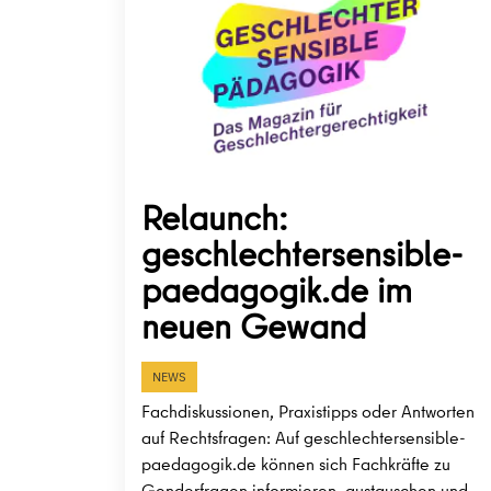
Relaunch:
geschlechtersensible-
paedagogik.de im
neuen Gewand
NEWS
Fachdiskussionen, Praxistipps oder Antworten
auf Rechtsfragen: Auf geschlechtersensible-
paedagogik.de können sich Fachkräfte zu
Genderfragen informieren, austauschen und