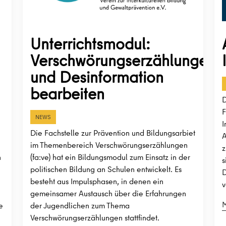
Unterrichtsmodul:
Verschwörungserzählungen
und Desinformation
bearbeiten
D
F
NEWS
I
Die Fachstelle zur Prävention und Bildungsarbiet
A
im Themenbereich Verschwörungserzählungen
z
n
(fa:ve) hat ein Bildungsmodul zum Einsatz in der
s
politischen Bildung an Schulen entwickelt. Es
D
besteht aus Impulsphasen, in denen ein
v
gemeinsamer Austausch über die Erfahrungen
M
e
der Jugendlichen zum Thema
Verschwörungserzählungen stattfindet.