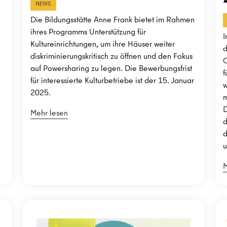
NEWS
Die Bildungsstätte Anne Frank bietet im Rahmen
ihres Programms Unterstützung für
I
Kultureinrichtungen, um ihre Häuser weiter
d
diskriminierungskritisch zu öffnen und den Fokus
C
auf Powersharing zu legen. Die Bewerbungsfrist
f
für interessierte Kulturbetriebe ist der 15. Januar
w
2025.
m
D
Mehr lesen
d
d
u
M