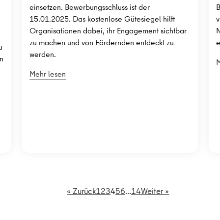
einsetzen. Bewerbungsschluss ist der
B
15.01.2025. Das kostenlose Gütesiegel hilft
v
Organisationen dabei, ihr Engagement sichtbar
N
zu machen und von Fördernden entdeckt zu
e
u
werden.
en
M
Mehr lesen
« Zurück
1
2
3
4
5
6
…
14
Weiter »