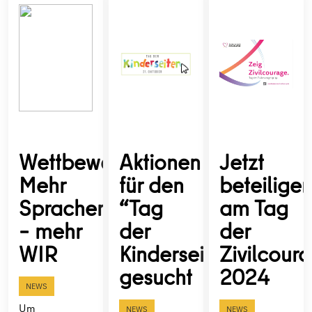
Wettbewerb:
Aktionen
Jetzt
Mehr
für den
beteilige
Sprachen
“Tag
am Tag
– mehr
der
der
WIR
Kinderseiten”
Zivilcour
gesucht
2024
NEWS
Um
NEWS
NEWS