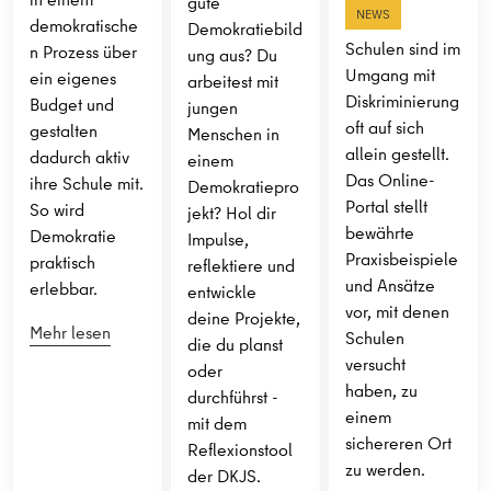
gute
NEWS
demokratische
Demokratiebild
Schulen sind im
n Prozess über
ung aus? Du
Umgang mit
ein eigenes
arbeitest mit
Diskriminierung
Budget und
jungen
oft auf sich
gestalten
Menschen in
allein gestellt.
dadurch aktiv
einem
Das Online-
ihre Schule mit.
Demokratiepro
Portal stellt
So wird
jekt? Hol dir
bewährte
Demokratie
Impulse,
Praxisbeispiele
praktisch
reflektiere und
und Ansätze
erlebbar.
entwickle
vor, mit denen
deine Projekte,
Mehr lesen
Schulen
die du planst
versucht
oder
haben, zu
durchführst -
einem
mit dem
sichereren Ort
Reflexionstool
zu werden.
der DKJS.