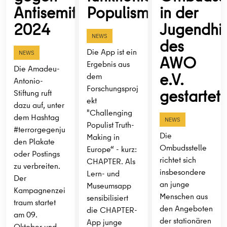
Antisemitismus
Populismus?
in der
2024
Jugendhil
NEWS
des
Die App ist ein
NEWS
AWO
Ergebnis aus
Die Amadeu-
e.V.
dem
Antonio-
Forschungsproj
gestartet
Stiftung ruft
ekt
dazu auf, unter
"Challenging
dem Hashtag
NEWS
Populist Truth-
#terrorgegenju
Die
Making in
den Plakate
Ombudsstelle
Europe“ - kurz:
oder Postings
richtet sich
CHAPTER. Als
zu verbreiten.
insbesondere
Lern- und
Der
an junge
Museumsapp
Kampagnenzei
Menschen aus
sensibilisiert
traum startet
den Angeboten
die CHAPTER-
am 09.
der stationären
App junge
Oktober und