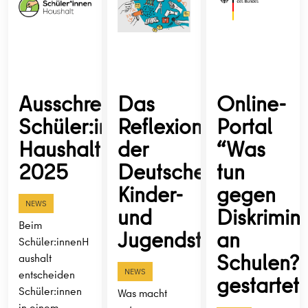
Ausschreibung
Das
Online-
Schüler:innen
Reflexionstool
Portal
Haushalt
der
“Was
2025
Deutschen
tun
Kinder-
gegen
NEWS
und
Diskrimin
Beim
Jugendstiftung
an
Schüler:innenH
Schulen?
aushalt
NEWS
entscheiden
gestartet
Schüler:innen
Was macht
in einem