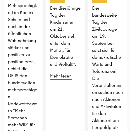
Mehrsprachigk
Der diesjährige
Der
eit im Kontext
Tag der
bundesweite
Schule und
Kinderseiten
Tag der
auch in der
am 21.
Zivilcourage
öffentlichen
Oktober steht
am 19.
Wahrnehmung
unter dem
September
stärker und
Motto „Für
setzt sich für
positiver zu
Demokratie
demokratische
positionieren,
und Vielfalt!“.
Werte und
richtet die
Toleranz ein.
DKJS den
Mehr lesen
Die
bundesweiten
Veranstalter:inn
mehrsprachige
en suchen noch
n
nach Aktionen
Redewettbewe
und Aktivitäten
rb "Mehr
für den
Sprachen –
Aktionsort am
mehr WIR" für
Leopoldplatz.