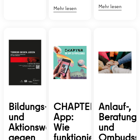
Mehr lesen
Mehr lesen
Bildungs-
CHAPTER-
Anlauf-,
und
App:
Beratungs
Aktionswochen
Wie
und
gegen
funktioniert
Ombudsst