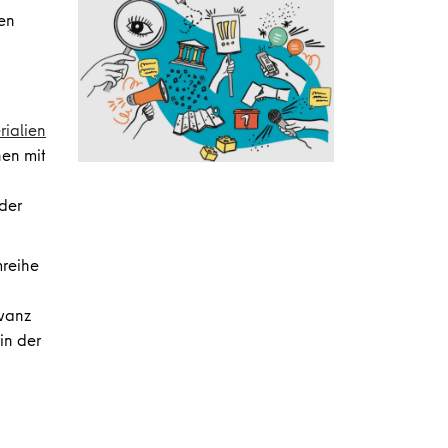
hen
rialien
nen mit
 der
mreihe
evanz
in der