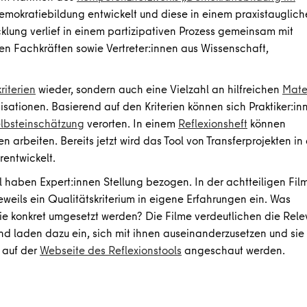
Demokratiebildung entwickelt und diese in einem praxistauglic
icklung verlief in einem partizipativen Prozess gemeinsam mit
n Fachkräften sowie Vertreter:innen aus Wissenschaft,
riterien
wieder, sondern auch eine Vielzahl an hilfreichen
Mate
ationen. Basierend auf den Kriterien können sich Praktiker:in
lbsteinschätzung
verorten. In einem
Reflexionsheft
können
n arbeiten. Bereits jetzt wird das Tool von Transferprojekten in
rentwickelt.
 haben Expert:innen Stellung bezogen. In der achtteiligen Fil
jeweils ein Qualitätskriterium in eigene Erfahrungen ein. Was
sie konkret umgesetzt werden? Die Filme verdeutlichen die Rel
und laden dazu ein, sich mit ihnen auseinanderzusetzen und sie 
 auf der
Webseite des Reflexionstools
angeschaut werden.