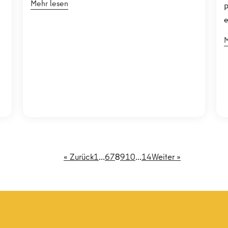
Mehr lesen
P
e
M
« Zurück
1
…
6
7
8
9
10
…
14
Weiter »