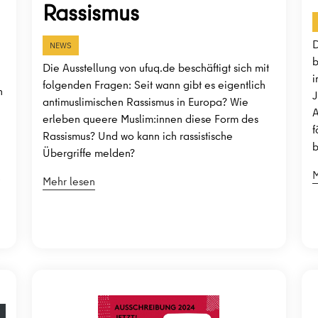
Rassismus
D
NEWS
b
Die Ausstellung von ufuq.de beschäftigt sich mit
i
folgenden Fragen: Seit wann gibt es eigentlich
n
J
antimuslimischen Rassismus in Europa? Wie
A
erleben queere Muslim:innen diese Form des
f
Rassismus? Und wo kann ich rassistische
b
Übergriffe melden?
M
,
Mehr lesen