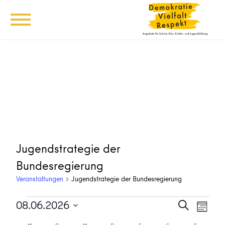
Jugendstrategie der
Bundesregierung
Veranstaltungen
Jugendstrategie der Bundesregierung
Veranstaltungen
Veransta
Vera
08.06.2026
Suche
Monat
Ansi
Suche
Datum