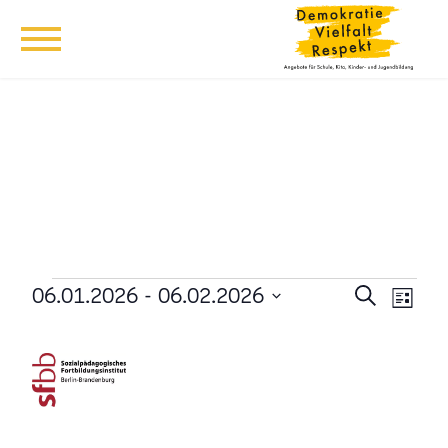
Veranstaltungen
Veransta
Vera
06.01.2026
 - 
06.02.2026
Suche
Liste
Ansi
Suche
Datum
Navi
wählen.
und
Ansichten
Navigati