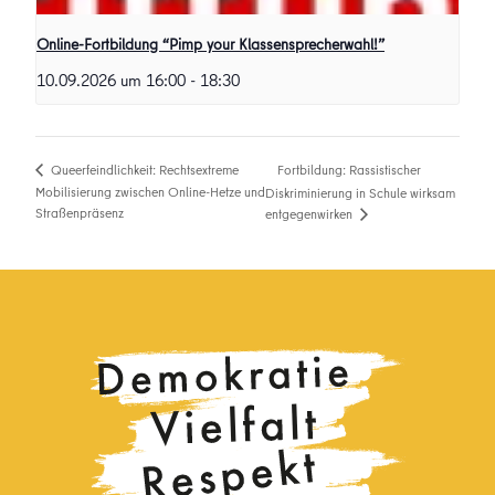
Online-Fortbildung “Pimp your Klassensprecherwahl!”
10.09.2026 um 16:00
-
18:30
Fortbildung: Rassistischer
Queerfeindlichkeit: Rechtsextreme
Mobilisierung zwischen Online-Hetze und
Diskriminierung in Schule wirksam
Straßenpräsenz
entgegenwirken