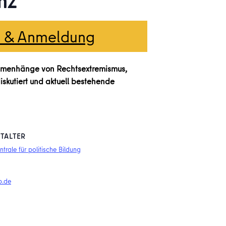
nz
n & Anmeldung
ammenhänge von Rechtsextremismus,
iskutiert und aktuell bestehende
TALTER
trale für politische Bildung
b.de