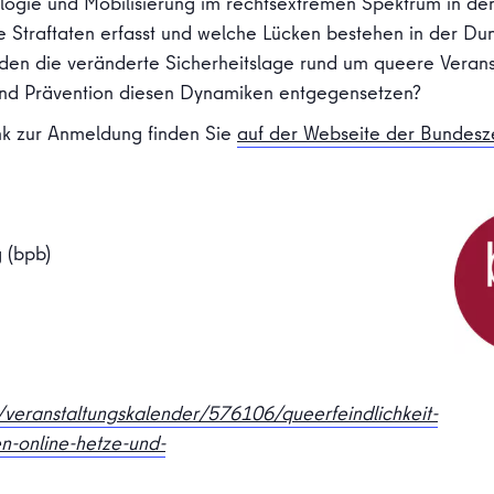
logie und Mobilisierung im rechtsextremen Spektrum in den
 Straftaten erfasst und welche Lücken bestehen in der Dun
den die veränderte Sicherheitslage rund um queere Verans
und Prävention diesen Dynamiken entgegensetzen?
nk zur Anmeldung finden Sie
auf der Webseite der Bundeszen
g (bpb)
/veranstaltungskalender/576106/queerfeindlichkeit-
n-online-hetze-und-