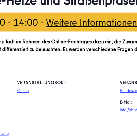
e-Hetze und Straßenpräse
00
-
14:00
-
Weitere Informatione
ldung lädt im Rahmen des Online-Fachtages dazu ein, die Zus
t differenziert zu beleuchten. Es werden verschiedene Fragen d
VERANSTALTUNGSORT
VERANS
Online
Bundeszen
E-Mail:
info@bp
ratie
,