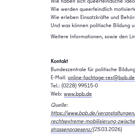
Wie haben sich queerfeindliche Ideo
Wie werden queerfeindlich motivierte
Wie erleben Einsatzkräfte und Behör
Und was können politische Bildung 
Weitere Informationen, sowie den Li
Kontakt
Bundeszentrale für politische Bildun
E-Mail:
online-fachtage-rex@bpb.de
Tel.: (0228) 99515-0
Web:
www.bpb.de
Quelle:
https://www.bpb.de/veranstaltungen
rechtsextreme-mobilisierung-zwische
strassenpraesenz/
(25
.03.2026)