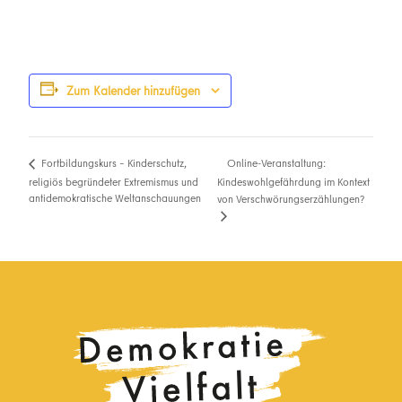
Zum Kalender hinzufügen
Online-Veranstaltung:
Fortbildungskurs – Kinderschutz,
religiös begründeter Extremismus und
Kindeswohlgefährdung im Kontext
antidemokratische Weltanschauungen
von Verschwörungserzählungen?