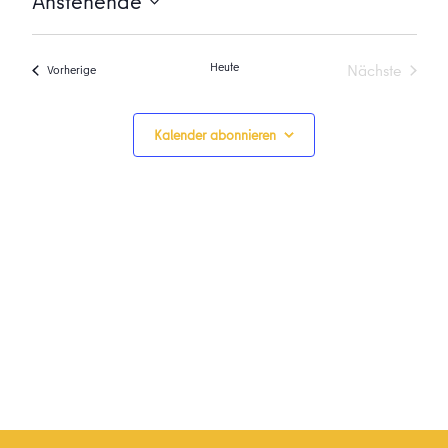
Anstehende
Datum
wählen.
Heute
Nächste
Veranstaltungen
Vorherige
Veranstalt
Kalender abonnieren