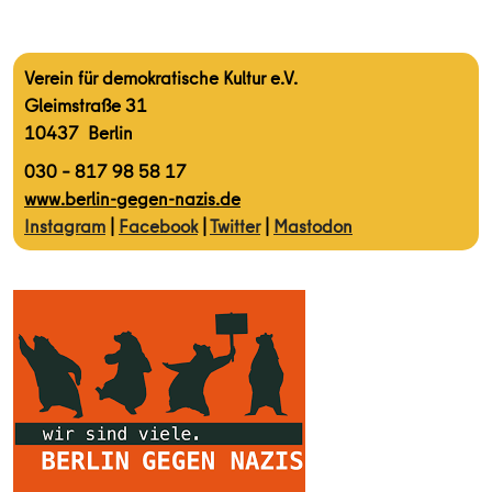
Verein für demokratische Kultur e.V.
Gleimstraße 31
10437 Berlin
030 – 817 98 58 17
www.berlin-gegen-nazis.de
Instagram
|
Facebook
|
Twitter
|
Mastodon