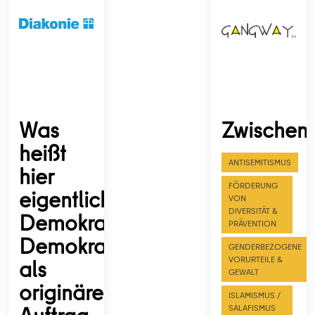
Was
Zwischen
heißt
ANTISEMITISMUS
hier
FÖRDERUNG
eigentlich
VON
DIVERSITÄT &
Demokratie?
PRÄVENTION
Demokratieerziehung
GENDERBEZOGENE
als
VORURTEILE &
GEWALT
originärer
ISLAMISMUS /
SALAFISMUS