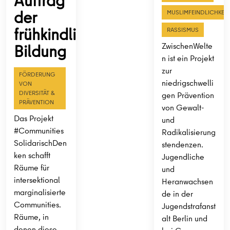
Auftrag
der
MUSLIMFEINDLICHKEIT
frühkindlichen
RASSISMUS
Bildung
ZwischenWelte
n ist ein Projekt
zur
FÖRDERUNG
niedrigschwelli
VON
DIVERSITÄT &
gen Prävention
PRÄVENTION
von Gewalt-
Das Projekt
und
#Communities
Radikalisierung
SolidarischDen
stendenzen.
ken schafft
Jugendliche
Räume für
und
intersektional
Heranwachsen
marginalisierte
de in der
Communities.
Jugendstrafanst
Räume, in
alt Berlin und
denen diese