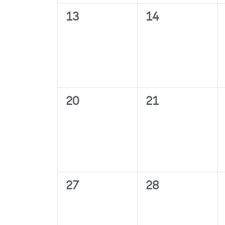
0
0
13
14
Veranstaltungen,
Veranstaltunge
0
0
20
21
Veranstaltungen,
Veranstaltunge
0
0
27
28
Veranstaltungen,
Veranstaltunge