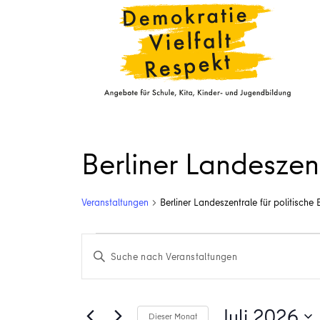
Berliner Landeszent
Veranstaltungen
Berliner Landeszentrale für politische 
Veranstaltungen
Veranstaltungen
Bitte
Suche
Schlüsselwort
eingeben.
und
Suche
Juli 2026
Dieser Monat