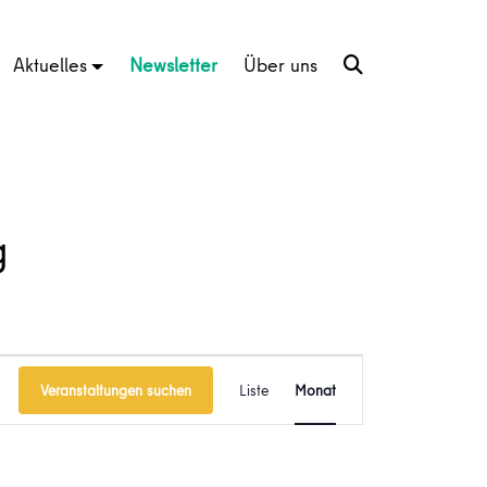
Aktuelles
Newsletter
Über uns
g
Veranstaltung
Veranstaltungen suchen
Liste
Monat
Ansichten-
Navigation