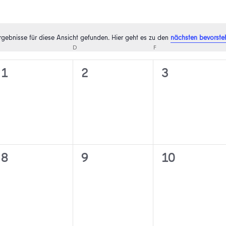
rgebnisse für diese Ansicht gefunden. Hier geht es zu den
nächsten bevorste
Hinweis
MITTWOCH
D
DONNERSTAG
F
FREITAG
0
0
0
1
2
3
n,
Veranstaltungen,
Veranstaltungen,
Veranstaltu
0
0
0
8
9
10
n,
Veranstaltungen,
Veranstaltungen,
Veranstaltu