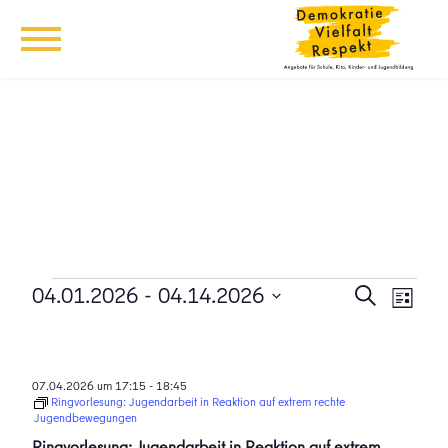
Veranstaltungen
Veransta
Vera
04.01.2026
 - 
04.14.2026
Suche
Liste
Ansi
Suche
Datum
Navi
wählen.
und
Ansichten
07.04.2026 um 17:15
-
18:45
Ringvorlesung: Jugendarbeit in Reaktion auf extrem rechte
Navigati
Jugendbewegungen
Ringvorlesung: Jugendarbeit in Reaktion auf extrem