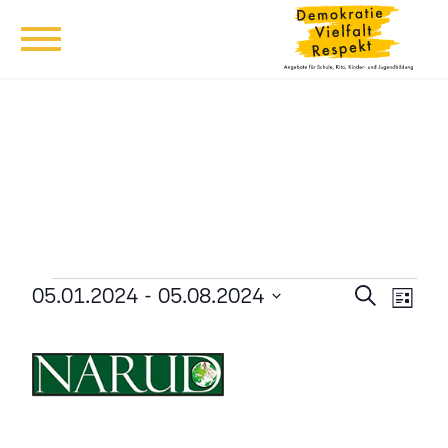
Veranstaltungen
Veransta
Vera
05.01.2024
 - 
05.08.2024
Suche
Liste
Ansi
Suche
Datum
Navi
wählen.
und
Ansichten
Navigati