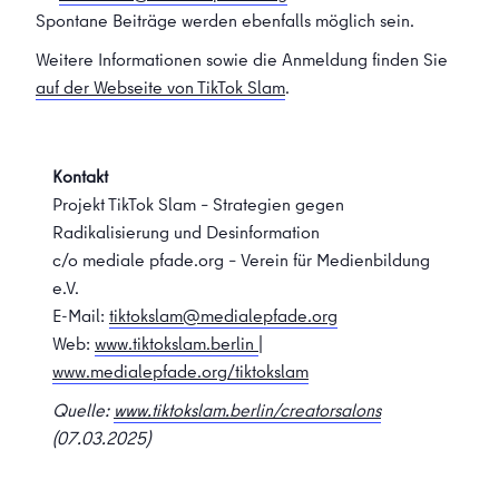
Spontane Beiträge werden ebenfalls möglich sein.
Weitere Informationen sowie die Anmeldung finden Sie
auf der Webseite von TikTok Slam
.
Kontakt
Projekt TikTok Slam – Strategien gegen
Radikalisierung und Desinformation
c/o mediale pfade.org – Verein für Medienbildung
e.V.
E-Mail:
tiktokslam@medialepfade.org
Web:
www.tiktokslam.berlin
|
www.medialepfade.org/tiktokslam
Quelle:
www.tiktokslam.berlin/creatorsalons
(07.03.2025)