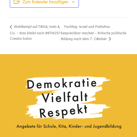
Zum Kalender hinzufügen
Fachtag: Israel und Palästina
Wahlkampf auf TikTok, Insta &
Co. – Was bleibt nach #BTW25?
besprechbar machen – Kritische politische
Creator.Salon
Bildung nach dem 7. Oktober