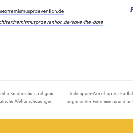
sextremismuspraevention.de
htsextremismuspraevention.de/save-the-date
Schnupper-Workshop zur Fortbil
ihe Kinderschutz, religiös
ratische Weltanschauungen
begründeter Extremismus und an