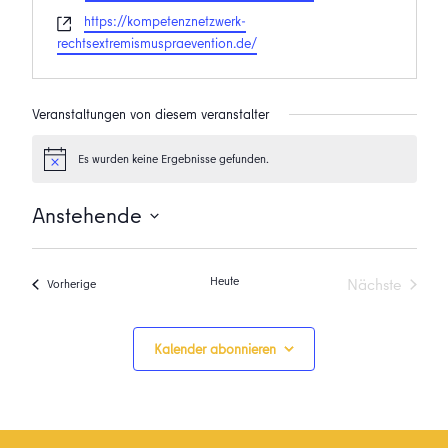
Webseite
https://kompetenznetzwerk-
rechtsextremismuspraevention.de/
Veranstaltungen von diesem veranstalter
Es wurden keine Ergebnisse gefunden.
Hinweis
Anstehende
Datum
wählen.
Heute
Nächste
Veranstaltungen
Vorherige
Veranstalt
Kalender abonnieren