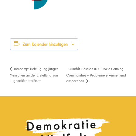
Zum Kalender hinzufügen
Jumblr-Session #20: Toxic Gaming
Barcamp: Beteiligung junger
Menschen an der Erstellung von
Communities – Probleme erkennen und
Jugendförderplänen
ansprechen