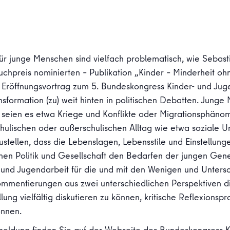
 junge Menschen sind vielfach problematisch, wie Sebasti
uchpreis nominierten – Publikation „Kinder – Minderheit o
 Eröffnungsvortrag zum 5. Bundeskongress Kinder- und Jug
sformation (zu) weit hinten in politischen Debatten. Jung
f, seien es etwa Kriege und Konflikte oder Migrationsphä
chulischen oder außerschulischen Alltag wie etwa soziale 
tzustellen, dass die Lebenslagen, Lebensstile und Einstellu
nnen Politik und Gesellschaft den Bedarfen der jungen Gen
 und Jugendarbeit für die und mit den Wenigen und Untersc
ommentierungen aus zwei unterschiedlichen Perspektiven d
ung vielfältig diskutieren zu können, kritische Reflexions
önnen.
meldung finden Sie auf
der Webseite des Bundeskongress K