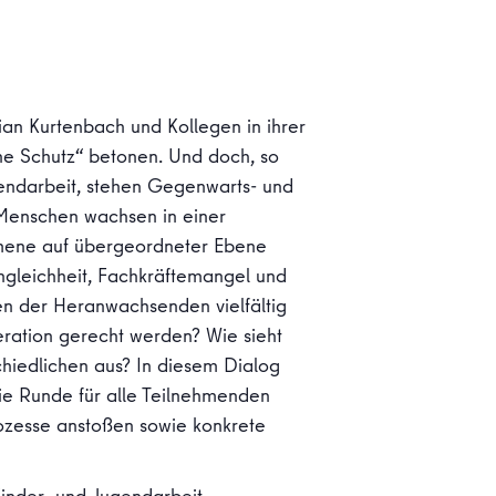
an Kurtenbach und Kollegen in ihrer
hne Schutz“ betonen. Und doch, so
endarbeit, stehen Gegenwarts- und
e Menschen wachsen in einer
nomene auf übergeordneter Ebene
Ungleichheit, Fachkräftemangel und
ngen der Heranwachsenden vielfältig
eration gerecht werden? Wie sieht
hiedlichen aus? In diesem Dialog
ie Runde für alle Teilnehmenden
prozesse anstoßen sowie konkrete
inder- und Jugendarbeit
.