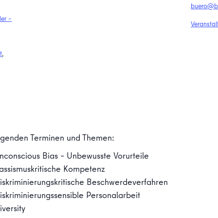
buero@bi
der –
Veranstal
t
,
folgenden Terminen und Themen:
nconscious Bias – Unbewusste Vorurteile
assismuskritische Kompetenz
iskriminierungskritische Beschwerdeverfahren
skriminierungssensible Personalarbeit
versity