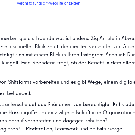
Veranstaltungsort-Website anzeigen
erken gleich: Irgendetwas ist anders. Zig Anrufe in Abwes
– ein schneller Blick zeigt: die meisten versendet von Abse
estätigt sich mit einem Blick in Ihren Instagram-Account
 klingelt. Eine Spenderin fragt, ob der Bericht in dem alte
on Shitstorms vorbereiten und es gibt Wege, einem digital
en behandelt:
was unterscheidet das Phänomen von berechtigter Kritik ode
eme Hassangriffe gegen zivilgesellschaftliche Organisation
nen darauf vorbereiten und dagegen schützen?
reagieren? – Moderation, Teamwork und Selbstfürsorge