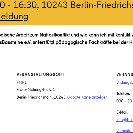
00
-
16:30
, 10243 Berlin-Friedrich
meldung
gische Arbeit zum Nahostkonflikt und wie kann ich mit konflikti
austeine e.V. unterstützt pädagogische Fachkräfte bei der He
VERANSTALTUNGSORT
VERANS
FMP1
BildungsB
Franz-Mehring-Platz 1
Telefon:
Berlin-Friedrichshain
,
10243
Google Karte anzeigen
030 ‐ 29
E-Mail:
info@bil
Veranstal