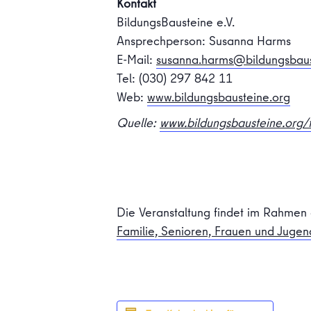
Kontakt
BildungsBausteine e.V.
Ansprechperson: Susanna Harms
E-Mail:
susanna.harms@bildungsbaus
Tel: (030) 297 842 11
Web:
www.bildungsbausteine.org
Quelle:
www.bildungsbausteine.org/f
Die Veranstaltung findet im Rahmen 
Familie, Senioren, Frauen und Jugen