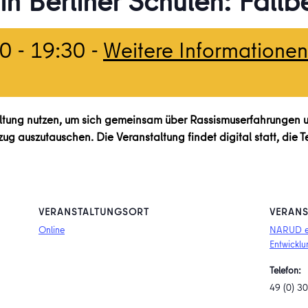
in Berliner Schulen: Fallb
00
-
19:30
-
Weitere Informationen
ltung nutzen, um sich gemeinsam über Rassismuserfahrungen 
ug auszutauschen. Die Veranstaltung findet digital statt, die T
VERANSTALTUNGSORT
VERANS
Online
NARUD e.V
Entwicklu
Telefon:
49 (0) 3