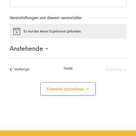
Veranstaltungen von diesem veranstalter
Es wurden keine Ergebnisse gefunden.
Hinweis
Anstehende
Datum
wählen.
Heute
Nächste
Veranstaltungen
Vorherige
Veranstalt
Kalender abonnieren