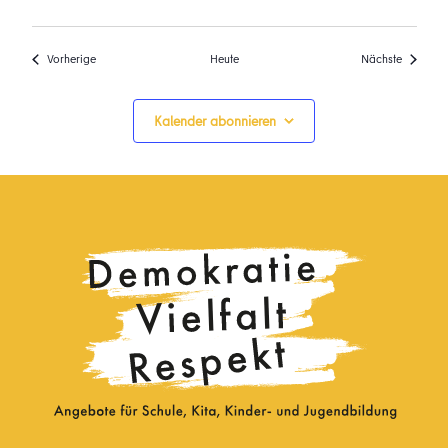
Veranstaltungen
Veransta
Vorherige
Heute
Nächste
Kalender abonnieren