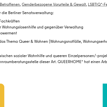
Betroffenen
,
Genderbezogene Vorurteile & Gewalt
,
LSBTIQ*-Fe
 die Berliner Senatsverwaltung:
 Fachkräften
er Wohnungslosenhilfe und gegenüber Verwaltung
mpowerment
as Thema Queer & Wohnen (Wohnungsnotfälle, Wohnungserhalt
wischen sozialer Wohnhilfe und queeren Einzelpersonen/-proje
Wohnraumberatungsstelle dieser Art. QUEERHOME* hat einen Arb