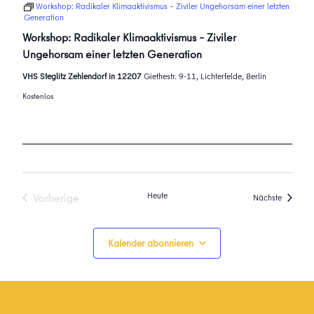
Workshop: Radikaler Klimaaktivismus – Ziviler Ungehorsam einer letzten
Generation
Workshop: Radikaler Klimaaktivismus – Ziviler
Ungehorsam einer letzten Generation
VHS Steglitz Zehlendorf in 12207
Giethestr. 9-11, Lichterfelde, Berlin
Kostenlos
Heute
Vorherige
Veransta
Nächste
Veranstaltungen
Kalender abonnieren