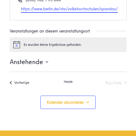
Webseite
https://www.berlin.de/vhs/volkshochschulen/spandau/
Veranstaltungen an diesem veranstaltungsort
Es wurden keine Ergebnisse gefunden.
Hinweis
Anstehende
Datum
wählen.
Heute
Nächste
Veranstaltungen
Vorherige
Veranstalt
Kalender abonnieren