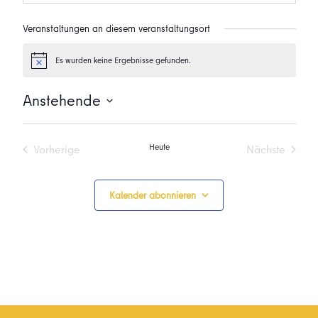
Veranstaltungen an diesem veranstaltungsort
Es wurden keine Ergebnisse gefunden.
Hinweis
Anstehende
Datum
wählen.
Heute
Vorherige
Nächste
Veranstaltungen
Veranstalt
Kalender abonnieren