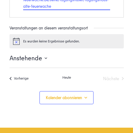
alte-feuerwache
Veranstaltungen an diesem veranstaltungsort
Es wurden keine Ergebnisse gefunden.
Hinweis
Anstehende
Datum
wählen.
Heute
Nächste
Veranstaltungen
Vorherige
Veranstalt
Kalender abonnieren