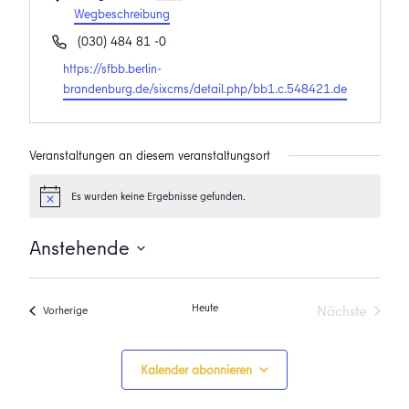
Wegbeschreibung
Telefon
(030) 484 81 -0
Webseite
https://sfbb.berlin-
brandenburg.de/sixcms/detail.php/bb1.c.548421.de
Veranstaltungen an diesem veranstaltungsort
Es wurden keine Ergebnisse gefunden.
Hinweis
Anstehende
Datum
wählen.
Heute
Nächste
Veranstaltungen
Vorherige
Veranstalt
Kalender abonnieren