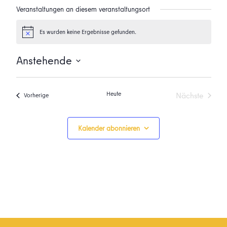
Veranstaltungen an diesem veranstaltungsort
Es wurden keine Ergebnisse gefunden.
Hinweis
Anstehende
Datum
wählen.
Heute
Nächste
Veranstaltungen
Vorherige
Veranstalt
Kalender abonnieren