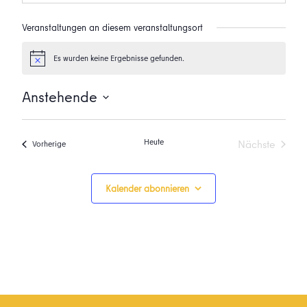
Veranstaltungen an diesem veranstaltungsort
Es wurden keine Ergebnisse gefunden.
Hinweis
Anstehende
Datum
wählen.
Heute
Nächste
Veranstaltungen
Vorherige
Veranstalt
Kalender abonnieren