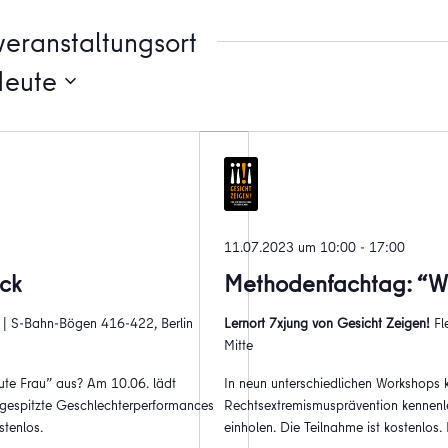
eranstaltungsort
Heute
11.07.2023 um 10:00
-
17:00
ck
Methodenfachtag: “Wie
3 | S-Bahn-Bögen 416-422, Berlin
Lernort 7xjung von Gesicht Zeigen!
Fl
Mitte
te Frau” aus? Am 10.06. lädt
In neun unterschiedlichen Workshops 
gespitzte Geschlechterperformances
Rechtsextremismusprävention kennenle
stenlos.
einholen. Die Teilnahme ist kostenlos