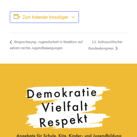
Zum Kalender hinzufügen
13. Kulturpolitischer
Ringvorlesung: Jugendarbeit in Reaktion auf
extrem rechte Jugendbewegungen
Bundeskongress