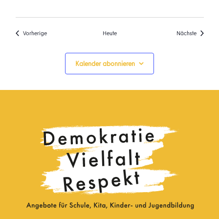
Veranstaltungen
Veransta
Vorherige
Heute
Nächste
Kalender abonnieren