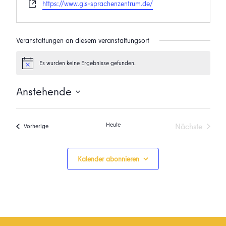
Webseite
https://www.gls-sprachenzentrum.de/
Veranstaltungen an diesem veranstaltungsort
Es wurden keine Ergebnisse gefunden.
Hinweis
Anstehende
Datum
wählen.
Heute
Nächste
Veranstaltungen
Vorherige
Veranstalt
Kalender abonnieren